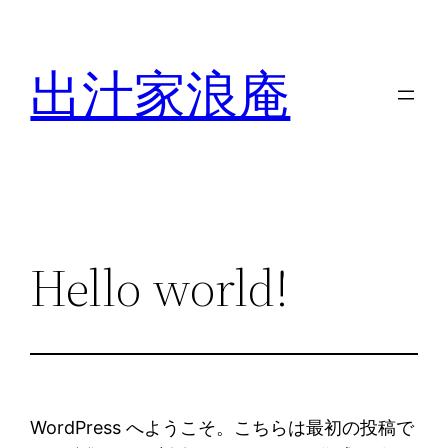
内
容
出汁家浪庵
を
ス
キ
ッ
プ
Hello world!
WordPress へようこそ。こちらは最初の投稿で